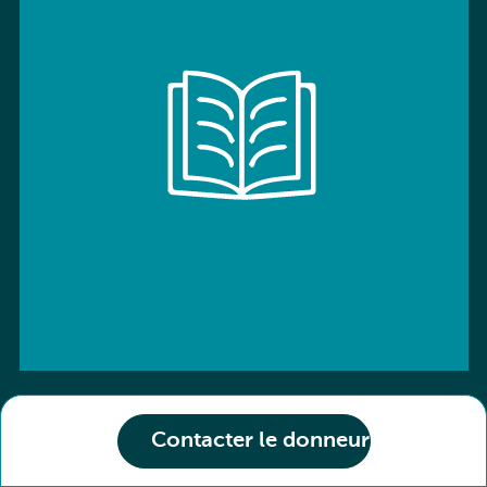
Contacter le donneur
ISBN: 9780194539678