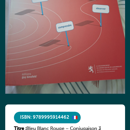
ISBN: 9789995914462
Titre :
Bleu Blanc Rouge – Conjugaison 3