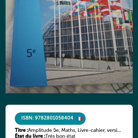
ISBN: 9782801058404
Titre :
Amplitude 5e, Maths, Livre-cahier, version
État du livre :
luxembourgeoise
Très bon état