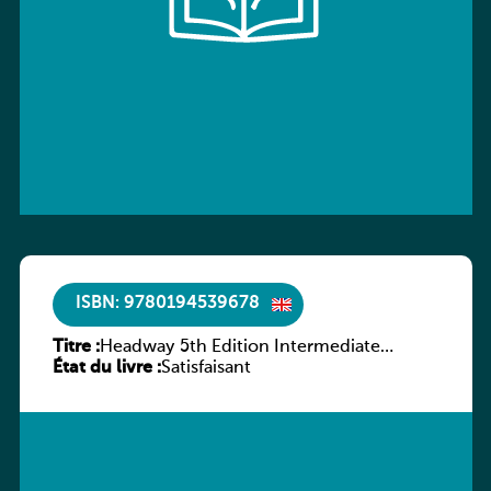
ISBN: 9780194539678
Titre :
Headway 5th Edition Intermediate
État du livre :
Workbook without key
Satisfaisant