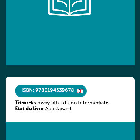
ISBN: 9780194539678
Titre :
Headway 5th Edition Intermediate
État du livre :
Workbook without key
Satisfaisant