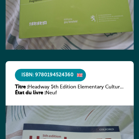
ISBN: 9780194524360
Titre :
Headway 5th Edition Elementary Culture
État du livre :
and Literature Companion
Neuf