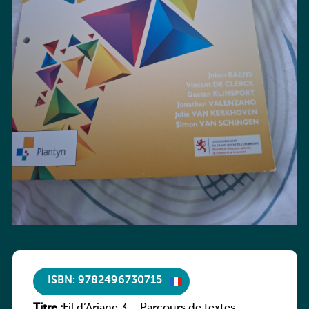
ISBN: 9782496730715
Titre :
Fil d’Ariane 3 – Parcours de textes