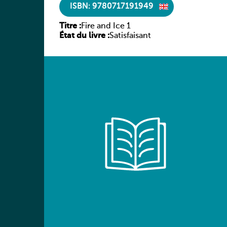
ISBN: 9780717191949
Titre :
Fire and Ice 1
État du livre :
Satisfaisant