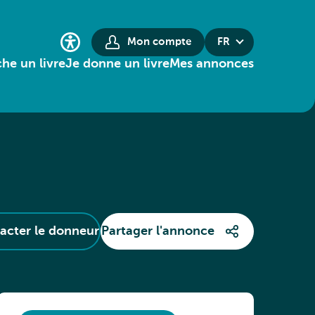
Mon compte
FR
he un livre
Je donne un livre
Mes annonces
acter le donneur
Partager l'annonce