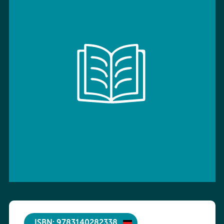
ISBN: 9783140282338