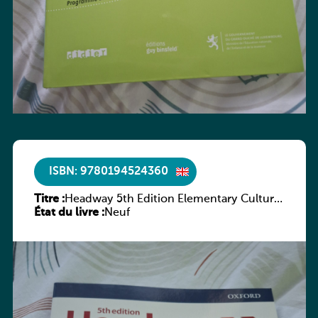
ISBN: 9780194524360
Titre :
Headway 5th Edition Elementary Culture
État du livre :
and Literature Companion
Neuf