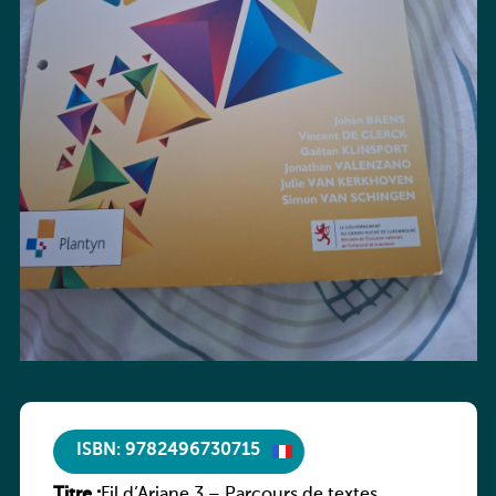
ISBN: 9782496730715
Titre :
Fil d’Ariane 3 – Parcours de textes