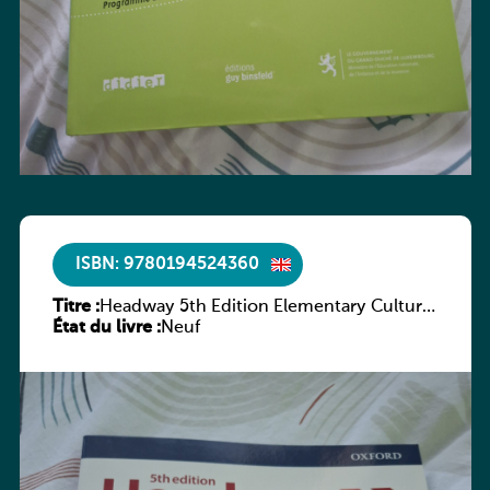
ISBN: 9780194524360
Titre :
Headway 5th Edition Elementary Culture
État du livre :
and Literature Companion
Neuf