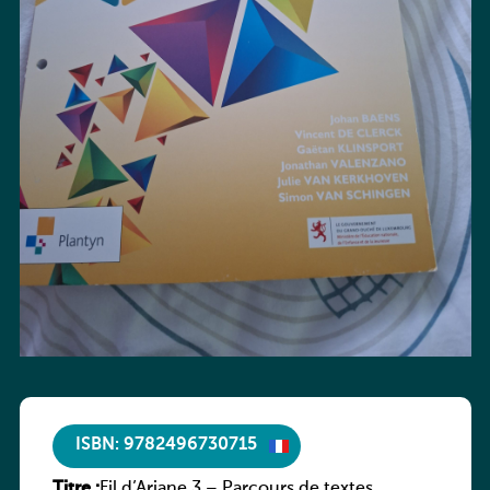
ISBN: 9782496730715
Titre :
Fil d’Ariane 3 – Parcours de textes