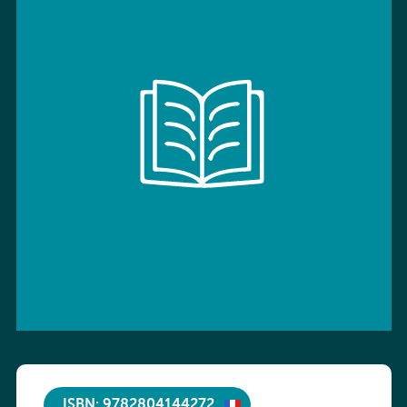
ISBN: 9782804144272