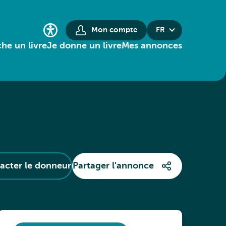
Mon compte
FR
he un livre
Je donne un livre
Mes annonces
acter le donneur
Partager l'annonce