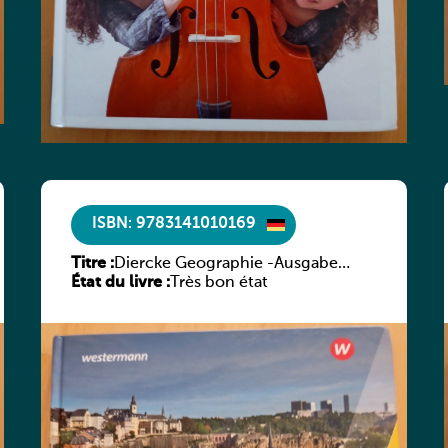
ISBN: 9783141010169
Titre :
Diercke Geographie -Ausgabe
État du livre :
2019 für Luxemburg Schülerband
Très bon état
1