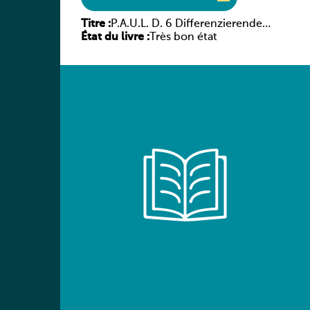
Titre :
P.A.U.L. D. 6 Differenzierende
État du livre :
Ausgabe
Très bon état