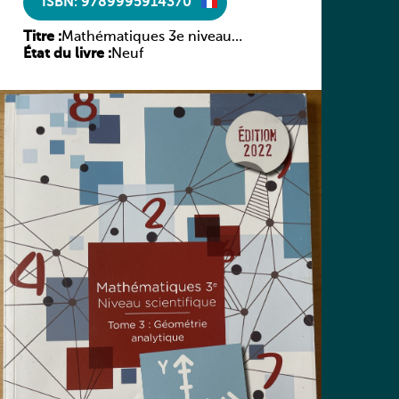
ISBN: 9789995914370
Titre :
Mathématiques 3e niveau
État du livre :
scientifique Tome 3: Géométrie
Neuf
analytique