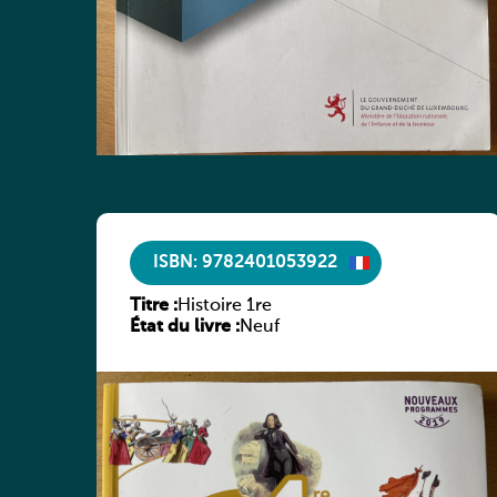
ISBN: 9782401053922
Titre :
Histoire 1re
État du livre :
Neuf