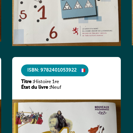
ISBN: 9782401053922
Titre :
Histoire 1re
État du livre :
Neuf