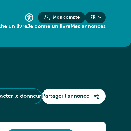
Mon compte
FR
he un livre
Je donne un livre
Mes annonces
acter le donneur
Partager l'annonce