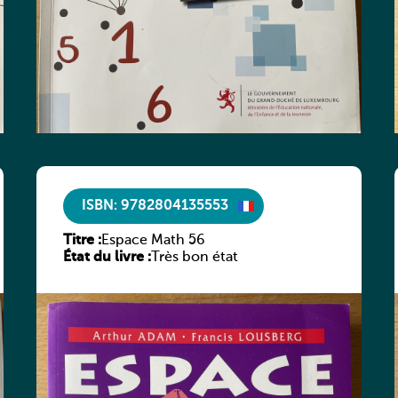
ISBN: 9782804135553
Titre :
Espace Math 56
État du livre :
Très bon état