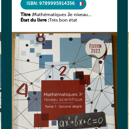
ISBN: 9789995914356
Titre :
Mathématiques 3e niveau
État du livre :
Très bon état
scientifique Tome 1: Second degré