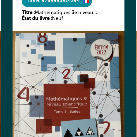
ISBN: 9789995914394
Titre :
Mathématiques 3e niveau
État du livre :
Neuf
scientifique Tome 5: Suites