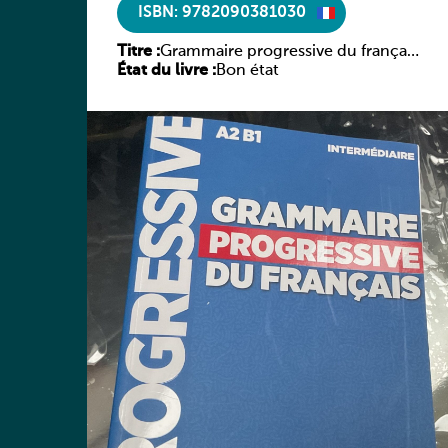
ISBN: 9782090381030
Titre :
Grammaire progressive du français
État du livre :
– Niveau intermédiaire – 4ème
Bon état
édition – Livre + CD + Livre-web
100% interactif