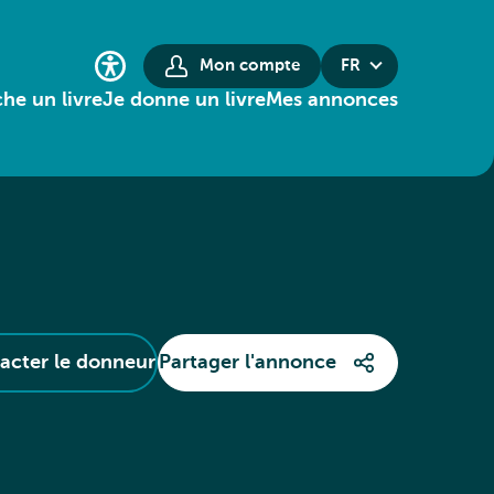
Mon compte
FR
he un livre
Je donne un livre
Mes annonces
acter le donneur
Partager l'annonce