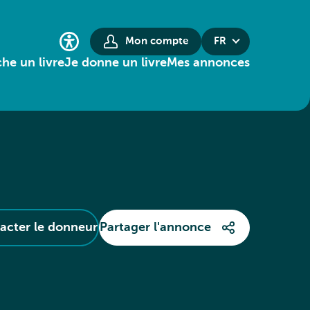
Mon compte
FR
he un livre
Je donne un livre
Mes annonces
acter le donneur
Partager l'annonce