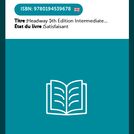
ISBN: 9780194539678
Titre :
Headway 5th Edition Intermediate
État du livre :
Workbook without key
Satisfaisant