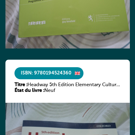
ISBN: 9780194524360
Titre :
Headway 5th Edition Elementary Culture
État du livre :
and Literature Companion
Neuf