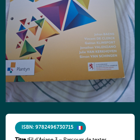
ISBN: 9782496730715
Titre :
Fil d’Ariane 3 – Parcours de textes