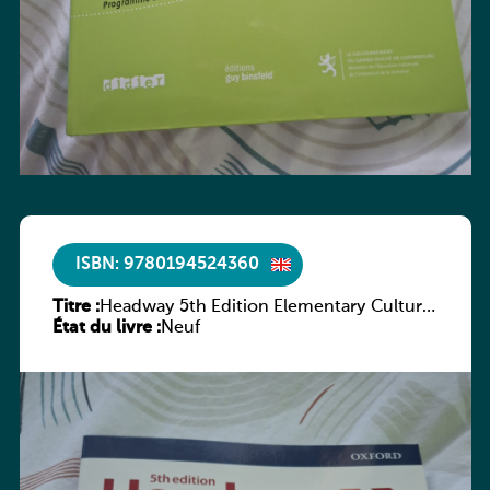
ISBN: 9780194524360
Titre :
Headway 5th Edition Elementary Culture
État du livre :
and Literature Companion
Neuf