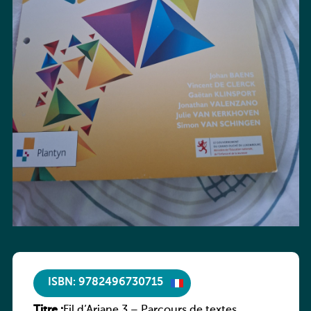
ISBN: 9782496730715
Titre :
Fil d’Ariane 3 – Parcours de textes