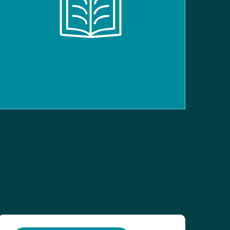
ISBN: 9783661136677
Titre :
Kombi-Buch Deutsch 7 (Neue
État du livre :
Ausgabe Luxemburg)
Bon état