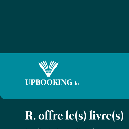
R. offre le(s) livre(s)
Accueil
/
Je recherche un livre
/
Résultats
/
Annonces
Retour aux résultats