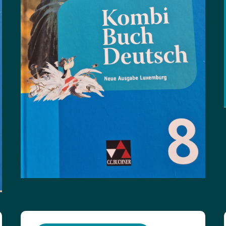
ISBN: 9783766136701
Titre :
Kombi-Buch Deutsch 10 Lese- und
État du livre :
Sprachbuch
Bon état