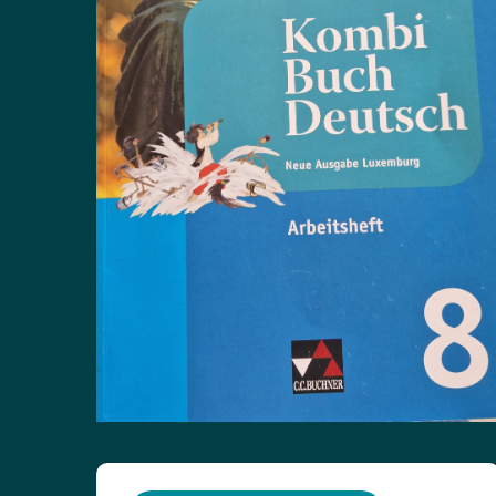
ISBN: 9783766136800
Titre :
Kombi-Buch Deutsch 10
État du livre :
Arbeitsheft
Neuf