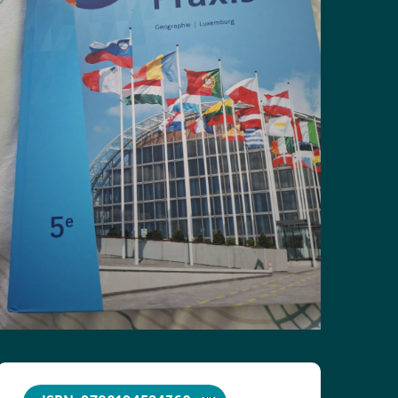
ISBN: 9780194524360
Titre :
Headway 5th Edition Elementary
État du livre :
Culture and Literature Companion
Neuf