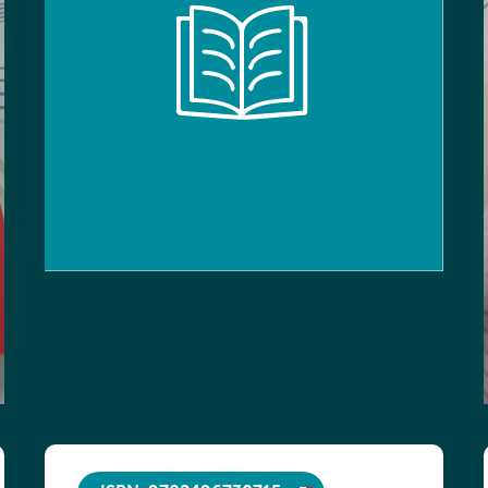
ISBN: 9782496730715
Titre :
Fil d’Ariane 3 – Parcours de textes
État du livre :
Très bon état