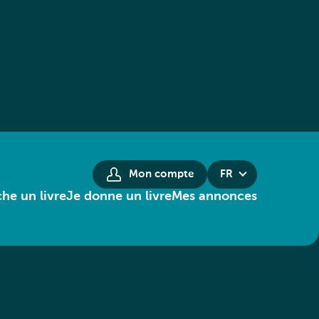
Mon compte
FR
he un livre
Je donne un livre
Mes annonces
acter le donneur
Partager l'annonce