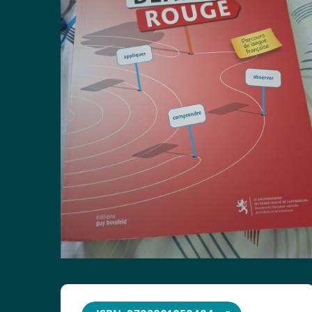
ISBN: 9782801058404
Titre :
Amplitude 5e, Maths, Livre-cahier,
État du livre :
version luxembourgeoise
Très bon état