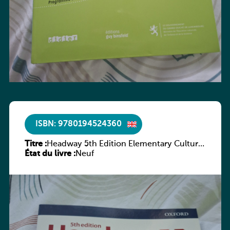
ISBN: 9780194524360
Titre :
Headway 5th Edition Elementary Culture
État du livre :
and Literature Companion
Neuf