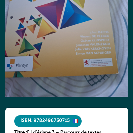
ISBN: 9782496730715
Titre :
Fil d’Ariane 3 – Parcours de textes