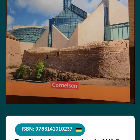
ISBN: 9783141010237