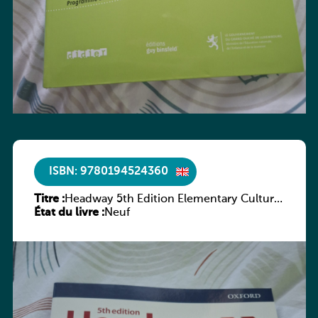
ISBN: 9780194524360
Titre :
Headway 5th Edition Elementary Culture
État du livre :
and Literature Companion
Neuf