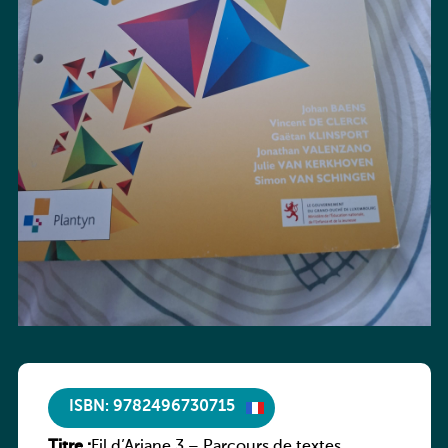
ISBN: 9782496730715
Titre :
Fil d’Ariane 3 – Parcours de textes