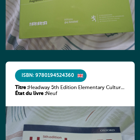
ISBN: 9780194524360
Titre :
Headway 5th Edition Elementary Culture
État du livre :
and Literature Companion
Neuf