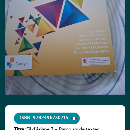
ISBN: 9782496730715
Titre :
Fil d’Ariane 3 – Parcours de textes