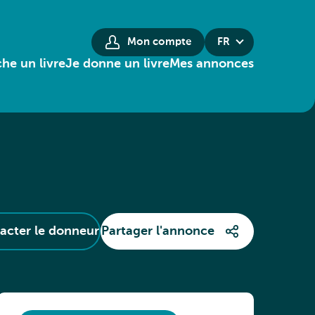
Mon compte
FR
he un livre
Je donne un livre
Mes annonces
acter le donneur
Partager l'annonce