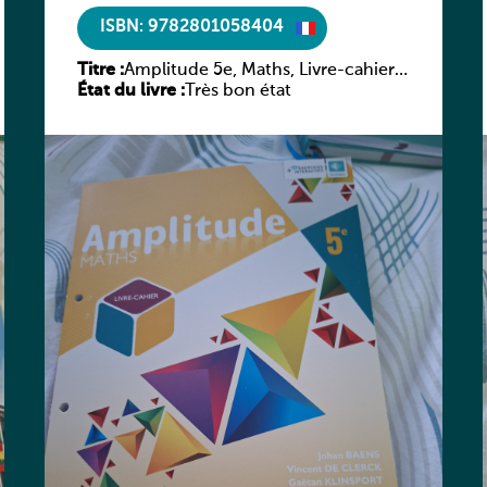
ISBN: 9782801058404
Titre :
Amplitude 5e, Maths, Livre-cahier,
État du livre :
version luxembourgeoise
Très bon état