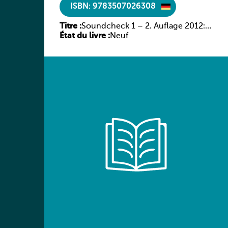
ISBN: 9783507026308
Titre :
Soundcheck 1 – 2. Auflage 2012:
État du livre :
Schülerband 1
Neuf