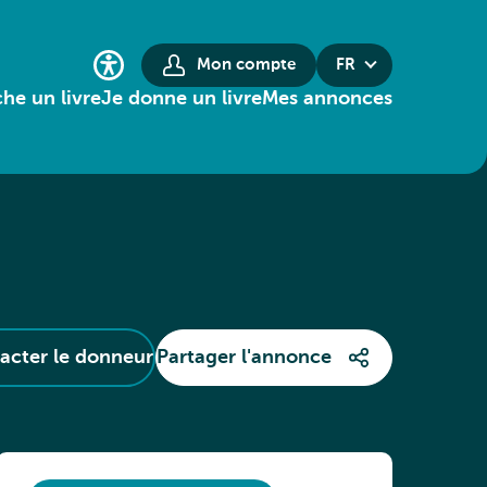
Mon compte
FR
he un livre
Je donne un livre
Mes annonces
acter le donneur
Partager l'annonce