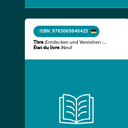
ISBN: 9783060646425
Titre :
Entdecken und Verstehen :
État du livre :
Geschichtsbuch für den
Neuf
Technischen Sekundarunterricht
in Luxemburg, Band 2