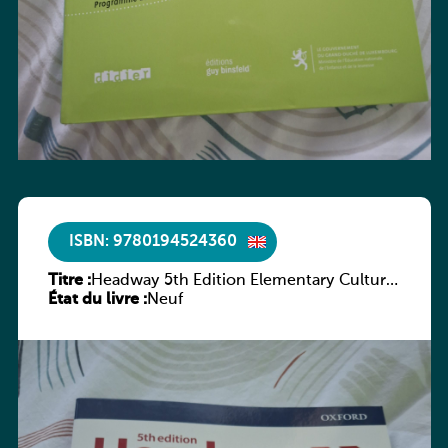
ISBN: 9780194524360
Titre :
Headway 5th Edition Elementary Culture
État du livre :
and Literature Companion
Neuf