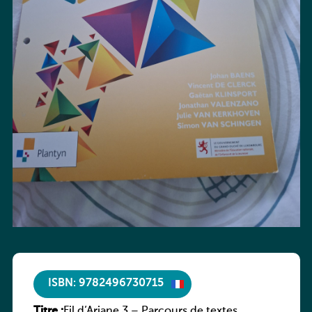
ISBN: 9782496730715
Titre :
Fil d’Ariane 3 – Parcours de textes