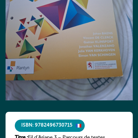
ISBN: 9782496730715
Titre :
Fil d’Ariane 3 – Parcours de textes