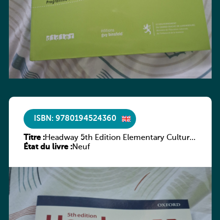
ISBN: 9780194524360
Titre :
Headway 5th Edition Elementary Culture
État du livre :
and Literature Companion
Neuf