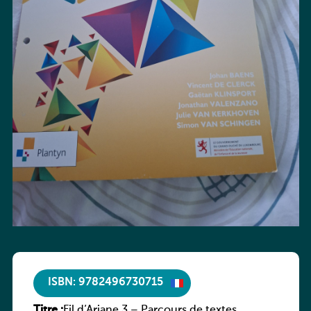
ISBN: 9782496730715
Titre :
Fil d’Ariane 3 – Parcours de textes