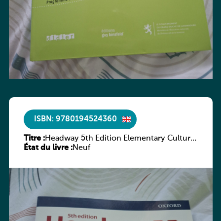
ISBN: 9780194524360
Titre :
Headway 5th Edition Elementary Culture
État du livre :
and Literature Companion
Neuf