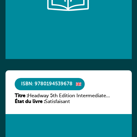
ISBN: 9780194539678
Titre :
Headway 5th Edition Intermediate
État du livre :
Workbook without key
Satisfaisant