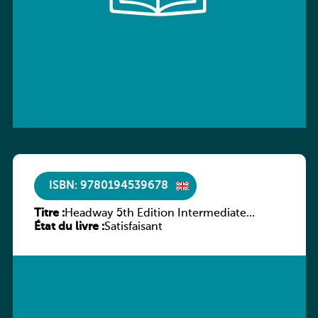
ISBN: 9780194539678
Titre :
Headway 5th Edition Intermediate
État du livre :
Workbook without key
Satisfaisant