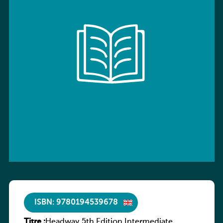
ISBN: 9780194539678
Titre :
Headway 5th Edition Intermediate