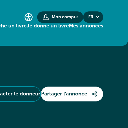
Mon compte
FR
he un livre
Je donne un livre
Mes annonces
acter le donneur
Partager l'annonce