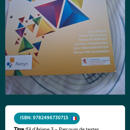
ISBN: 9782496730715
Titre :
Fil d’Ariane 3 – Parcours de textes