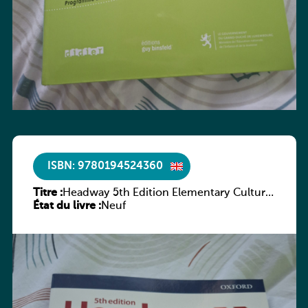
ISBN: 9780194524360
Titre :
Headway 5th Edition Elementary Culture
État du livre :
and Literature Companion
Neuf