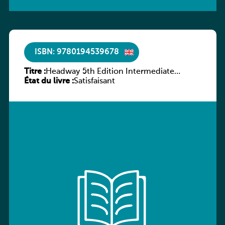
ISBN: 9780194539678
Titre :
Headway 5th Edition Intermediate
État du livre :
Workbook without key
Satisfaisant