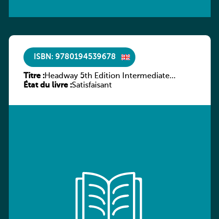
ISBN: 9780194539678
Titre :
Headway 5th Edition Intermediate
État du livre :
Workbook without key
Satisfaisant