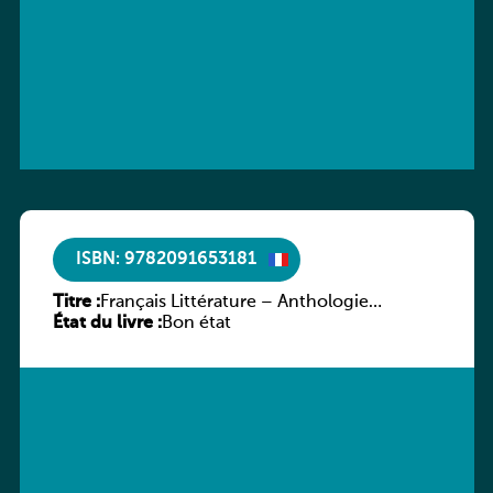
ISBN: 9782091653181
Titre :
Français Littérature – Anthologie
État du livre :
chronologique 2de/1re
Bon état