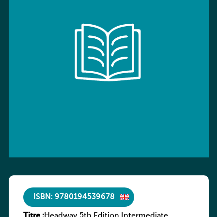
ISBN: 9780194539678
Titre :
Headway 5th Edition Intermediate