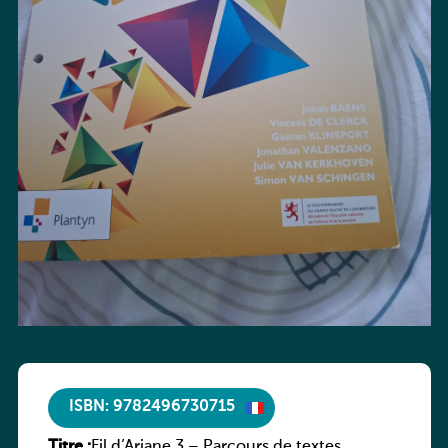
ISBN: 9782496730715
Titre :
Fil d’Ariane 3 – Parcours de textes