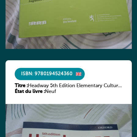
ISBN: 9780194524360
Titre :
Headway 5th Edition Elementary Culture
État du livre :
and Literature Companion
Neuf