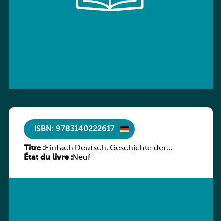
ISBN: 9783140222617
Titre :
EinFach Deutsch. Geschichte der
État du livre :
deutschen Literatur in Beispielen
Neuf