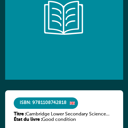
ISBN: 9781108742818
Titre :
Cambridge Lower Secondary Science
État du livre :
Workbook with Digital Access Stage 7
Good condition