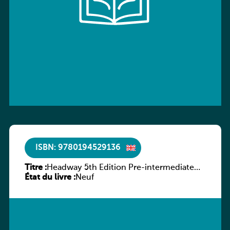
ISBN: 9780194529136
Titre :
Headway 5th Edition Pre-intermediate
État du livre :
Workbook without key
Neuf