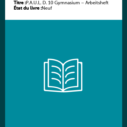
Titre :
P.A.U.L. D. 10 Gymnasium – Arbeitsheft
État du livre :
Neuf