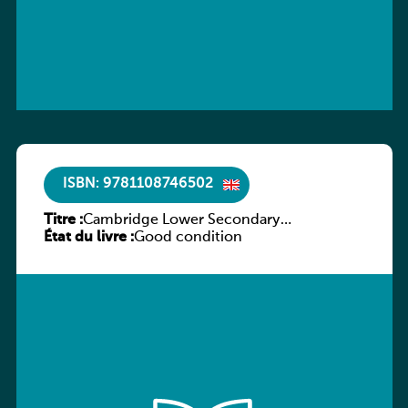
ISBN: 9781108746502
Titre :
Cambridge Lower Secondary
État du livre :
Mathematics Workbook 9
Good condition