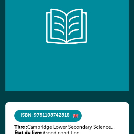
ISBN: 9781108742818
Titre :
Cambridge Lower Secondary Science
État du livre :
Workbook with Digital Access Stage 7
Good condition