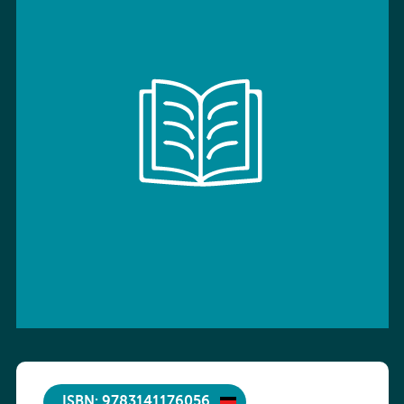
ISBN: 9783141176056