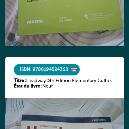
ISBN: 9780194524360
Titre :
Headway 5th Edition Elementary Culture
État du livre :
and Literature Companion
Neuf