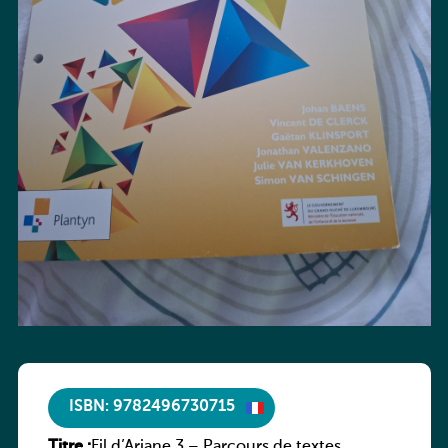
ISBN: 9782496730715
Titre :
Fil d’Ariane 3 – Parcours de textes