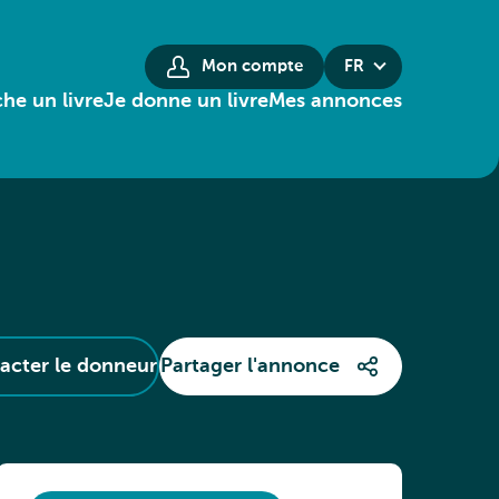
Mon compte
FR
he un livre
Je donne un livre
Mes annonces
acter le donneur
Partager l'annonce