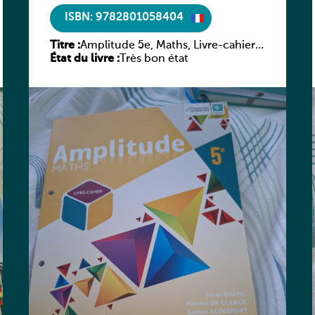
ISBN: 9782801058404
Titre :
Amplitude 5e, Maths, Livre-cahier,
État du livre :
version luxembourgeoise
Très bon état