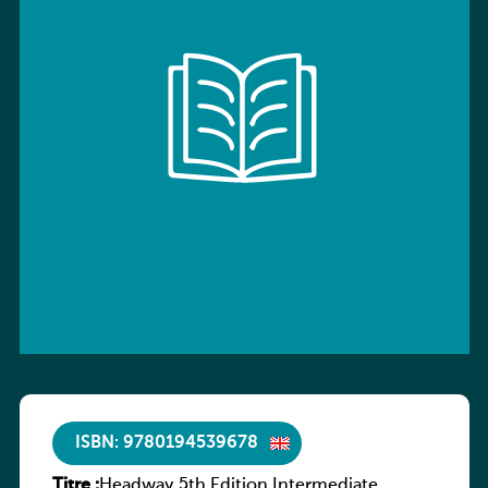
ISBN: 9780194539678
Titre :
Headway 5th Edition Intermediate