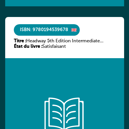
ISBN: 9780194539678
Titre :
Headway 5th Edition Intermediate
État du livre :
Workbook without key
Satisfaisant