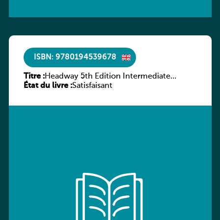
ISBN: 9780194539678
Titre :
Headway 5th Edition Intermediate
État du livre :
Workbook without key
Satisfaisant