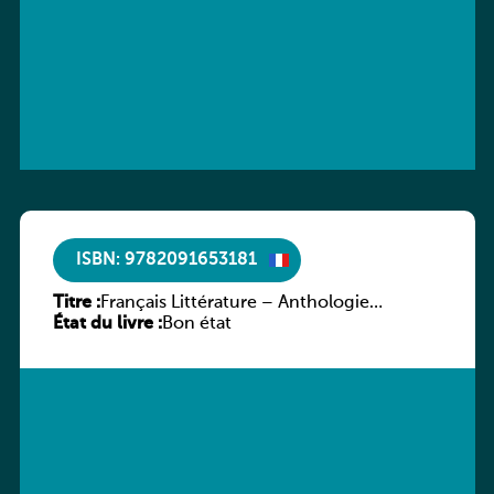
ISBN: 9782091653181
Titre :
Français Littérature – Anthologie
État du livre :
chronologique 2de/1re
Bon état