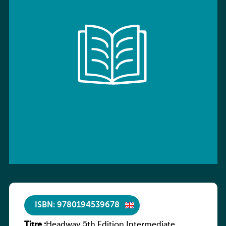
ISBN: 9780194539678
Titre :
Headway 5th Edition Intermediate