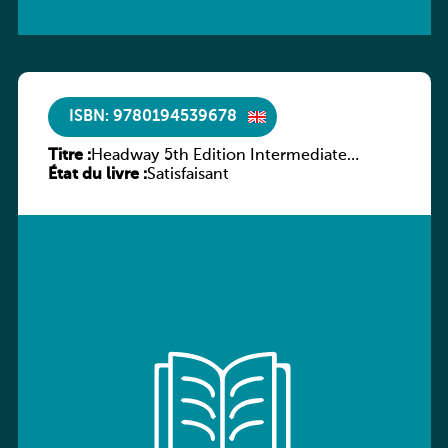
ISBN: 9780194539678
Titre :
Headway 5th Edition Intermediate
État du livre :
Workbook without key
Satisfaisant