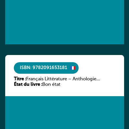
ISBN: 9782091653181
Titre :
Français Littérature – Anthologie
État du livre :
chronologique 2de/1re
Bon état