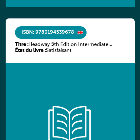
ISBN: 9780194539678
Titre :
Headway 5th Edition Intermediate
État du livre :
Workbook without key
Satisfaisant