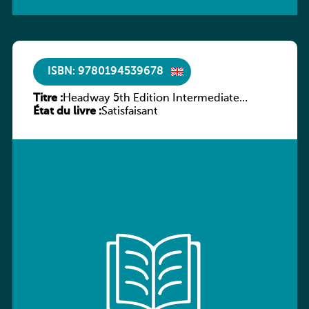
ISBN: 9780194539678
Titre :
Headway 5th Edition Intermediate
État du livre :
Workbook without key
Satisfaisant