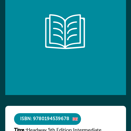
ISBN: 9780194539678
Titre :
Headway 5th Edition Intermediate