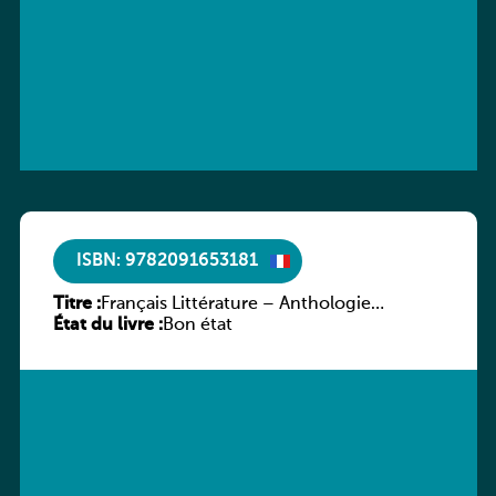
ISBN: 9782091653181
Titre :
Français Littérature – Anthologie
État du livre :
chronologique 2de/1re
Bon état