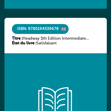
ISBN: 9780194539678
Titre :
Headway 5th Edition Intermediate
État du livre :
Workbook without key
Satisfaisant