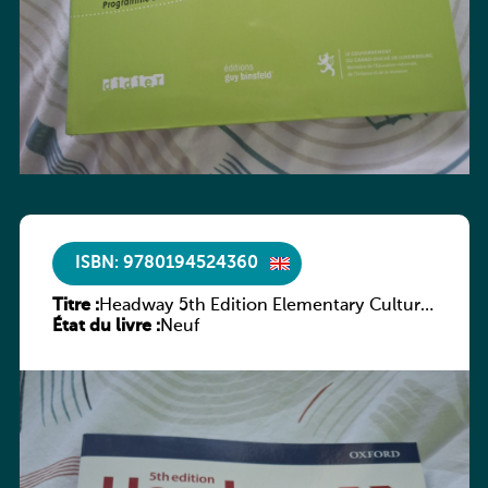
ISBN: 9780194524360
Titre :
Headway 5th Edition Elementary Culture
État du livre :
and Literature Companion
Neuf