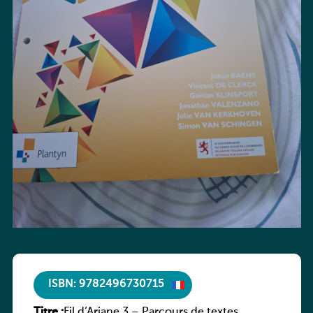
ISBN: 9782496730715
Titre :
Fil d’Ariane 3 – Parcours de textes