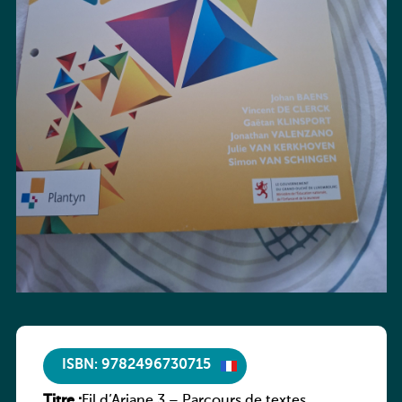
ISBN: 9782496730715
Titre :
Fil d’Ariane 3 – Parcours de textes