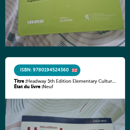
ISBN: 9780194524360
Titre :
Headway 5th Edition Elementary Culture
État du livre :
and Literature Companion
Neuf