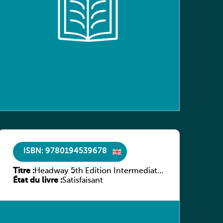
ISBN: 9780194539678
Titre :
Headway 5th Edition Intermediate
État du livre :
Workbook without key
Satisfaisant