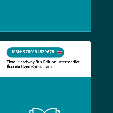
ISBN: 9780194539678
Titre :
Headway 5th Edition Intermediate
État du livre :
Workbook without key
Satisfaisant