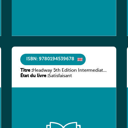
ISBN: 9780194539678
Titre :
Headway 5th Edition Intermediate
État du livre :
Workbook without key
Satisfaisant