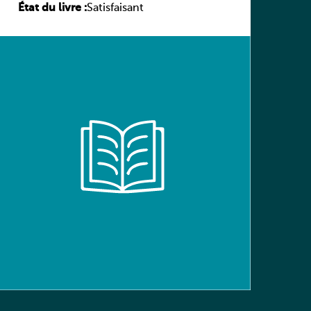
État du livre :
(Schülerbuch) Ausgabe Bayern
Satisfaisant