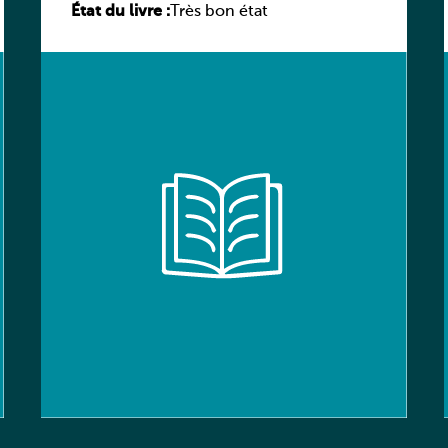
État du livre :
élève
Très bon état