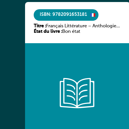
ISBN: 9782091653181
Titre :
Français Littérature – Anthologie
État du livre :
chronologique 2de/1re
Bon état