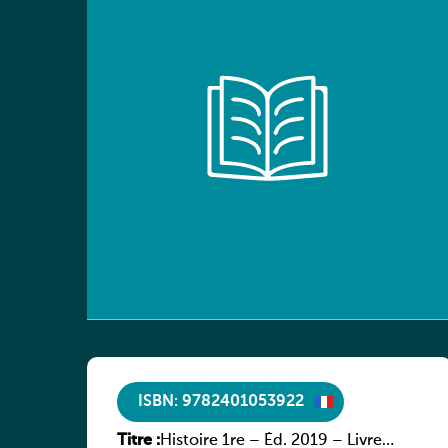
ISBN: 9782401053922
Titre :
Histoire 1re – Éd. 2019 – Livre