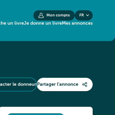
Mon compte
FR
he un livre
Je donne un livre
Mes annonces
acter le donneur
Partager l'annonce