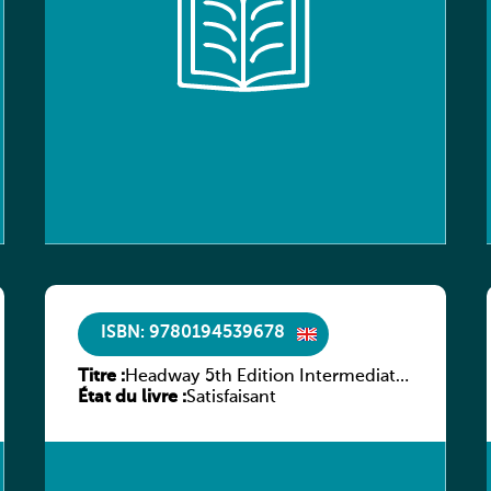
ISBN: 9780194539678
Titre :
Headway 5th Edition Intermediate
État du livre :
Workbook without key
Satisfaisant