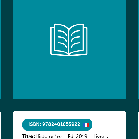
ISBN: 9782401053922
Titre :
Histoire 1re – Éd. 2019 – Livre