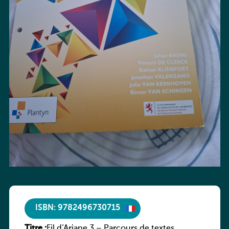
ISBN: 9782496730715
Titre :
Fil d’Ariane 3 – Parcours de textes