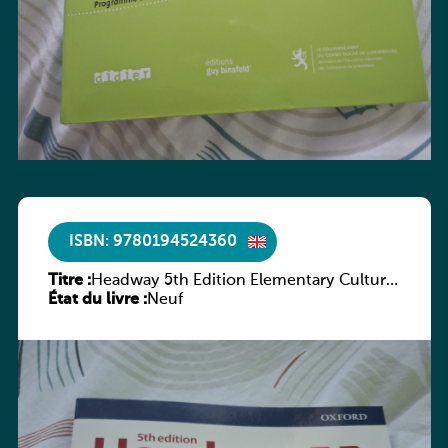
ISBN: 9780194524360
Titre :
Headway 5th Edition Elementary Culture
État du livre :
and Literature Companion
Neuf