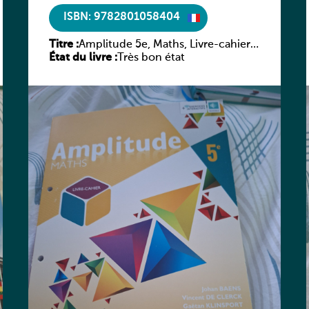
ISBN: 9782801058404
Titre :
Amplitude 5e, Maths, Livre-cahier,
État du livre :
version luxembourgeoise
Très bon état