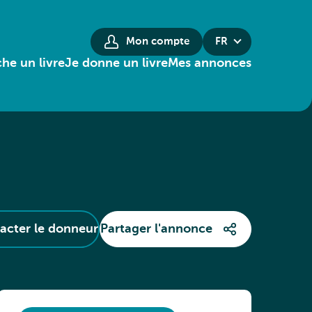
Mon compte
FR
he un livre
Je donne un livre
Mes annonces
acter le donneur
Partager l'annonce