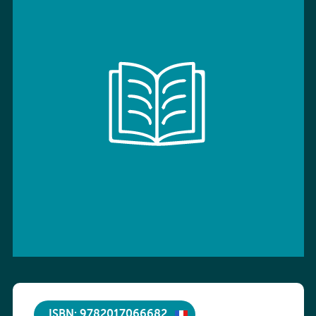
ISBN: 9782017066682