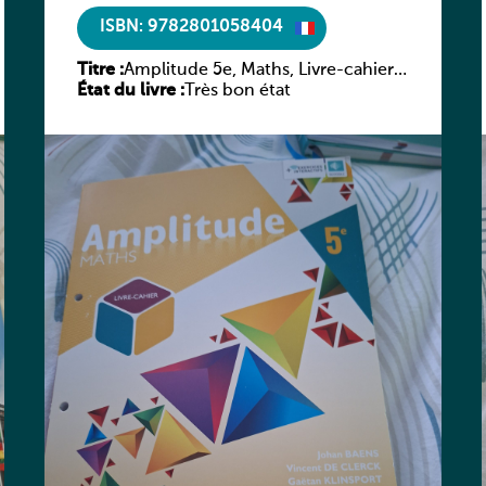
ISBN: 9782801058404
Titre :
Amplitude 5e, Maths, Livre-cahier,
État du livre :
version luxembourgeoise
Très bon état