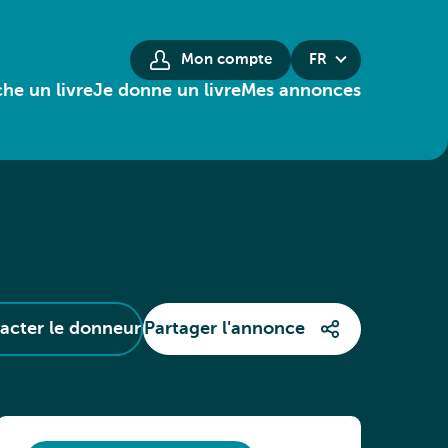
Mon compte
FR
he un livre
Je donne un livre
Mes annonces
acter le donneur
Partager l'annonce