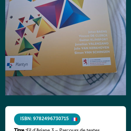
ISBN: 9782496730715
Titre :
Fil d’Ariane 3 – Parcours de textes