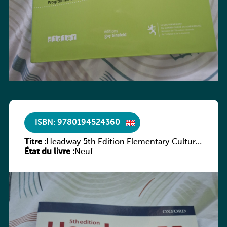
ISBN: 9780194524360
Titre :
Headway 5th Edition Elementary Culture
État du livre :
and Literature Companion
Neuf