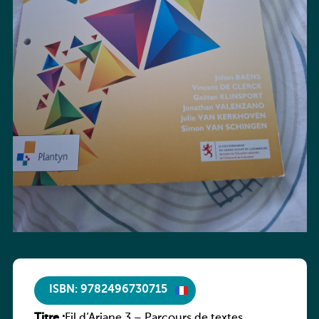
ISBN: 9782496730715
Titre :
Fil d’Ariane 3 – Parcours de textes