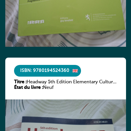
ISBN: 9780194524360
Titre :
Headway 5th Edition Elementary Culture
État du livre :
and Literature Companion
Neuf