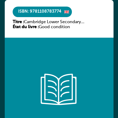
ISBN: 9781108783774
Titre :
Cambridge Lower Secondary
État du livre :
Mathematics Learner’s Book 9
Good condition