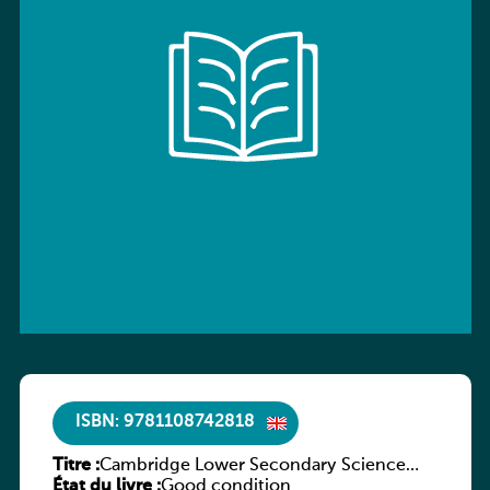
ISBN: 9781108742818
Titre :
Cambridge Lower Secondary Science
État du livre :
Workbook with Digital Access Stage 7
Good condition