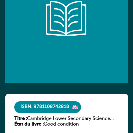
ISBN: 9781108742818
Titre :
Cambridge Lower Secondary Science
État du livre :
Workbook with Digital Access Stage 7
Good condition