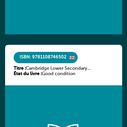
ISBN: 9781108746502
Titre :
Cambridge Lower Secondary
État du livre :
Mathematics Workbook 9
Good condition