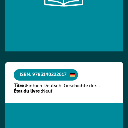
ISBN: 9783140222617
Titre :
EinFach Deutsch. Geschichte der
État du livre :
deutschen Literatur in Beispielen
Neuf