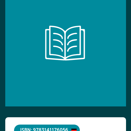
ISBN: 9783141176056