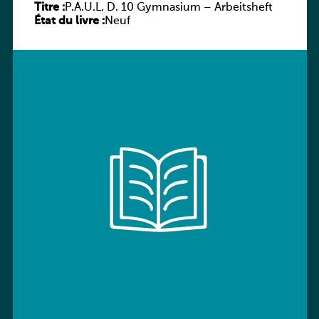
Titre :
P.A.U.L. D. 10 Gymnasium – Arbeitsheft
État du livre :
Neuf