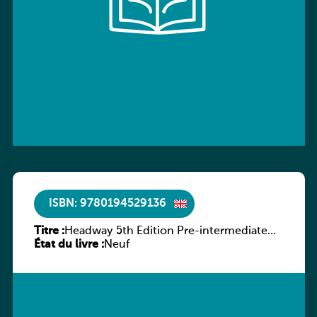
ISBN: 9780194529136
Titre :
Headway 5th Edition Pre-intermediate
État du livre :
Workbook without key
Neuf