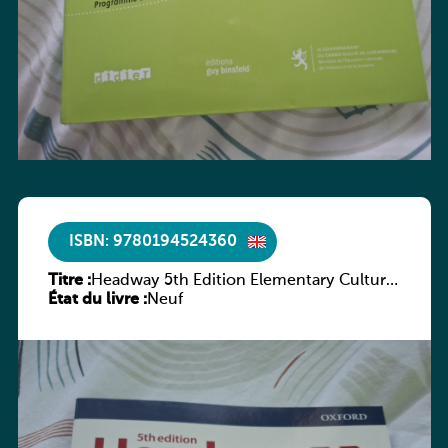
ISBN: 9780194524360
Titre :
Headway 5th Edition Elementary Culture
État du livre :
and Literature Companion
Neuf