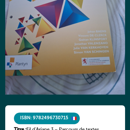
ISBN: 9782496730715
Titre :
Fil d’Ariane 3 – Parcours de textes