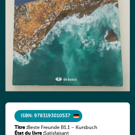
ISBN: 9783193010537
Titre :
Beste Freunde B1.1 – Kursbuch
État du livre :
Satisfaisant