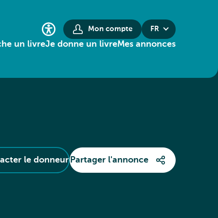
Mon compte
FR
he un livre
Je donne un livre
Mes annonces
acter le donneur
Partager l'annonce