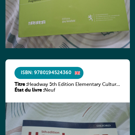
ISBN: 9780194524360
Titre :
Headway 5th Edition Elementary Culture
État du livre :
and Literature Companion
Neuf