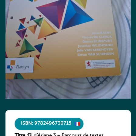
ISBN: 9782496730715
Titre :
Fil d’Ariane 3 – Parcours de textes