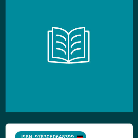
ISBN: 9783060648399