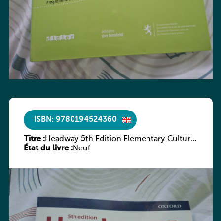
ISBN: 9780194524360
Titre :
Headway 5th Edition Elementary Culture
État du livre :
and Literature Companion
Neuf