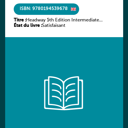
ISBN: 9780194539678
Titre :
Headway 5th Edition Intermediate
État du livre :
Workbook without key
Satisfaisant