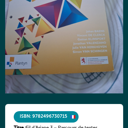
ISBN: 9782496730715
Titre :
Fil d’Ariane 3 – Parcours de textes